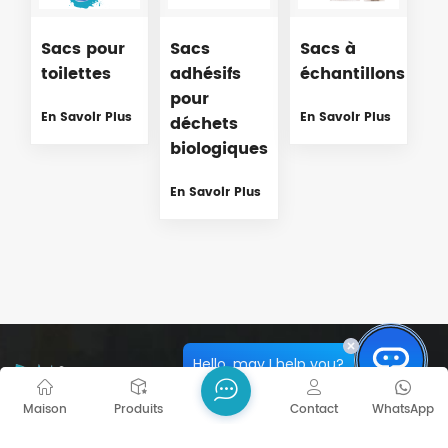
Sacs pour
Sacs
Sacs à
toilettes
adhésifs
échantillons
pour
En Savoir Plus
En Savoir Plus
déchets
biologiques
En Savoir Plus
Hello, may I help you?
Maison
Produits
Contact
WhatsApp
Nos produits se déclinent en une variété de matériaux,