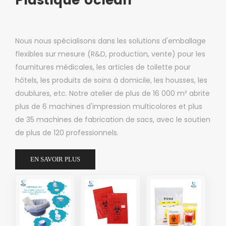
Plastique Uclean
Nous nous spécialisons dans les solutions d'emballage
flexibles sur mesure (R&D, production, vente) pour les
fournitures médicales, les articles de toilette pour
hôtels, les produits de soins à domicile, les housses, les
doublures, etc. Notre atelier de plus de 16 000 m² abrite
plus de 6 machines d'impression multicolores et plus
de 35 machines de fabrication de sacs, avec le soutien
de plus de 120 professionnels.
EN SAVOIR PLUS