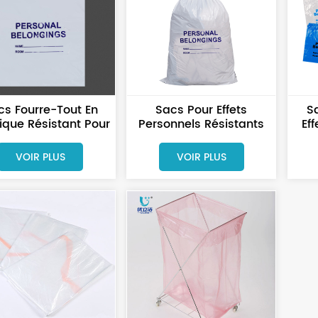
cs Fourre-Tout En
Sacs Pour Effets
S
tique Résistant Pour
Personnels Résistants
Ef
ets Personnels Des
Aux Déchirures Pour Les
Pa
tients En Clinique
Patients
VOIR PLUS
VOIR PLUS