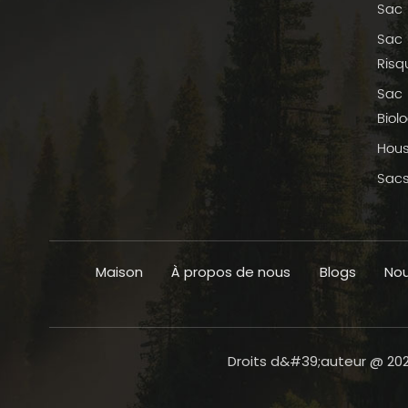
Sac 
domicile et des fournitures hôtelières.
Sac 
Risq
Sac 
Biol
Hous
Sacs
Maison
À propos de nous
Blogs
Nou
Droits d&#39;auteur @ 2026