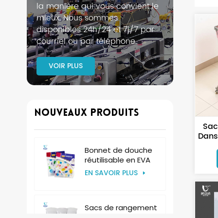
la manière qui vous convient le
mieux. Nous sommes
disponibles 24h/24 et 7j/7 par
courriel ou par téléphone.
VOIR PLUS
Nouveaux Produits
Sac
Dans
Hôp
Bonnet de douche
Pan
réutilisable en EVA
pour femmes,
EN SAVOIR PLUS
bonnet en plastique
pour hôtel
Sacs de rangement
jetables en