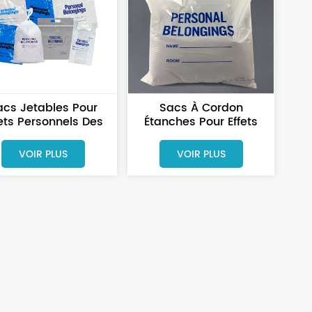
acs Jetables Pour
Sacs À Cordon
fets Personnels Des
Étanches Pour Effets
tients Hospitaliers
Personnels Des Patients
Avec Logo
Admis À L'hôpital
VOIR PLUS
VOIR PLUS