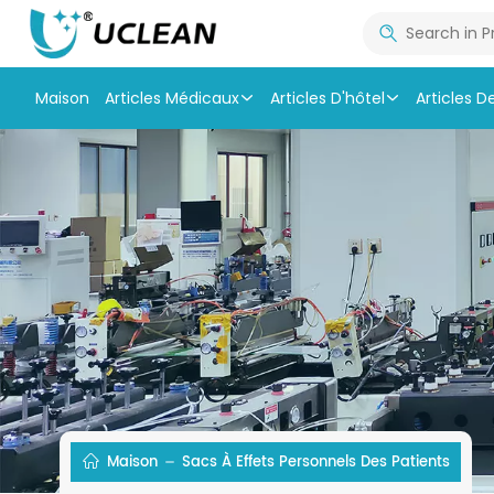
Maison
Articles Médicaux
Articles D'hôtel
Articles D
Maison
Sacs À Effets Personnels Des Patients