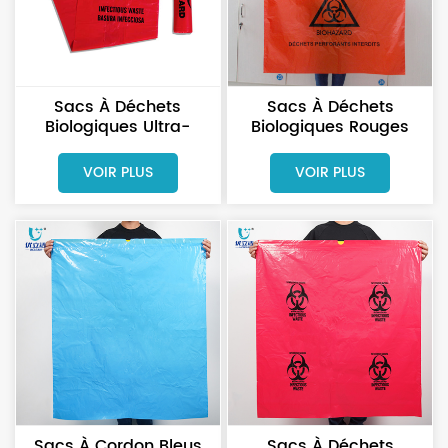
Sacs À Déchets
Sacs À Déchets
Biologiques Ultra-
Biologiques Rouges
Résistants En Rouleau
Résistants À Cordon,
Pour L'élimination Des
Disponibles En Plusieurs
VOIR PLUS
VOIR PLUS
Déchets Médicaux
Tailles Et Épaisseurs.
Sacs À Cordon Bleus
Sacs À Déchets