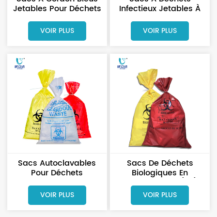
Jetables Pour Déchets
Infectieux Jetables À
Biologiques Infectieux
Fermeture Adhésive
En Laboratoire
Rouge Pour Laboratoire
VOIR PLUS
VOIR PLUS
Sacs Autoclavables
Sacs De Déchets
Pour Déchets
Biologiques En
Biologiques À Risque
Polypropylène (PP)
Pour La Gestion Des
Imprimés Sur Mesure,
VOIR PLUS
VOIR PLUS
Déchets Stériles
135 Degrés, Avec
Indicateur Blanc