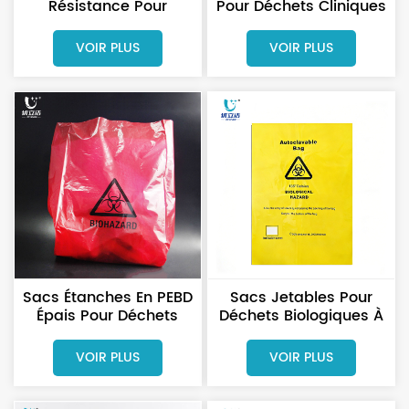
Résistance Pour
Pour Déchets Cliniques
Matières Biologiques
À Risque Biologique,
Infectieuses À Risque,
Disponibles En Plusieurs
VOIR PLUS
VOIR PLUS
Conçus Pour Prévenir
Tailles Et Épaisseurs.
Les Déchirures Et Les
Fuites
Sacs Étanches En PEBD
Sacs Jetables Pour
Épais Pour Déchets
Déchets Biologiques À
Biologiques À Soufflet
Risque Infectieux
Latéral
VOIR PLUS
VOIR PLUS