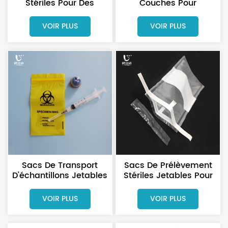
Stériles Pour Des
Couches Pour
Analyses
Prélèvements
Microbiologiques Sûres
Biologiques À Risque,
VOIR PLUS
VOIR PLUS
Avec Fermeture Éclair
Et Pochette.
Sacs De Transport
Sacs De Prélèvement
D'échantillons Jetables
Stériles Jetables Pour
Pour Les Hôpitaux
Usage En Laboratoire
VOIR PLUS
VOIR PLUS