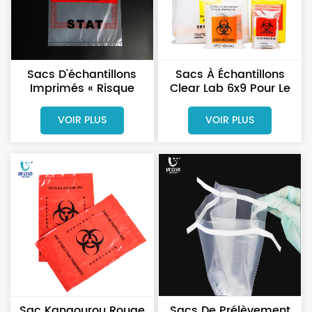
Sacs D'échantillons
Sacs À Échantillons
Imprimés « Risque
Clear Lab 6x9 Pour Le
Biologique » Pour
Prélèvement
Laboratoire
D'échantillons
VOIR PLUS
VOIR PLUS
Sac Kangourou Rouge
Sacs De Prélèvement