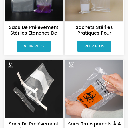
Sacs De Prélèvement
Sachets Stériles
Stériles Étanches De
Pratiques Pour
Qualité Alimentaire
Échantillons, Sur
Pour Les Analyses
Lesquels On Peut Écrire,
VOIR PLUS
VOIR PLUS
Environnementales
Pour Les Laboratoires
Sacs De Prélèvement
Sacs Transparents À 4