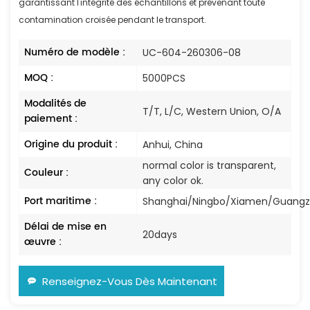
garantissant l'intégrité des échantillons et prévenant toute
contamination croisée pendant le transport.
Numéro de modèle :
UC-604-260306-08
MOQ :
5000PCS
Modalités de
T/T, L/C, Western Union, O/A
paiement :
Origine du produit :
Anhui, China
normal color is transparent,
Couleur :
any color ok.
Port maritime :
Shanghai/Ningbo/Xiamen/Guang
Délai de mise en
20days
œuvre :
Renseignez-Vous Dès Maintenant