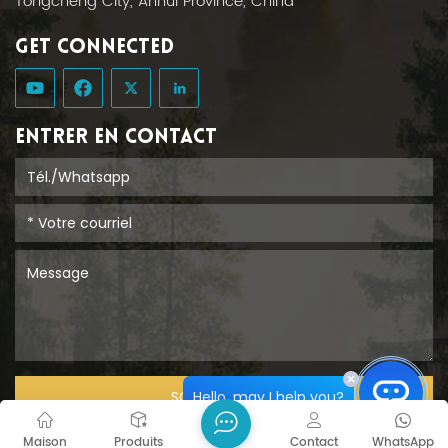
Tongcheng City, Anhui Province, China
GET CONNECTED
ENTRER EN CONTACT
Hello, may I help you?
SOUMETTRE
Maison
Produits
Contact
WhatsApp