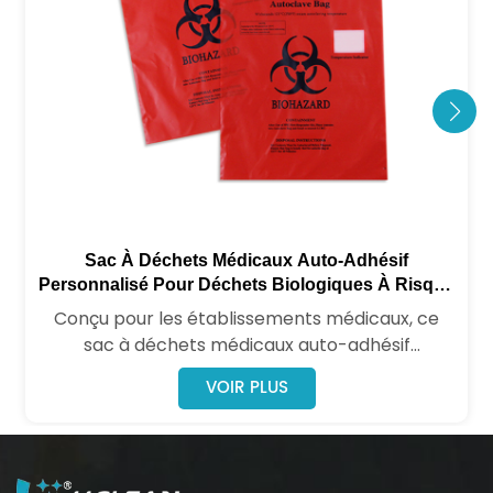
Sac À Déchets Médicaux Auto-Adhésif
Personnalisé Pour Déchets Biologiques À Risque
Hospitalier
Conçu pour les établissements médicaux, ce
sac à déchets médicaux auto-adhésif
personnalisable est strictement conforme aux
VOIR PLUS
réglementations en vigueur. Doté d'étiquettes
de risque biologique bien visibles et d'une
fermeture auto-adhésive sécurisée, il garantit
le confinement des déchets infectieux et des