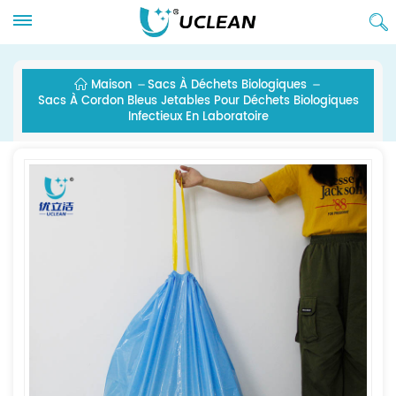
Maison
Sacs À Déchets Biologiques
Sacs À Cordon Bleus Jetables Pour Déchets Biologiques
Infectieux En Laboratoire