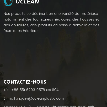
objets tranchants, prévenant efficacement les
fuites, la contamination croisée et l'exposition
Nos produits se déclinent en une variété de matériaux,
professionnelle afin de protéger le personnel
notamment des fournitures médicales, des housses et
soignant, les patients et l'environnement.
des doublures, des produits de soins à domicile et des
fournitures hôtelières.
CONTACTEZ-NOUS
Tél. :
+86 551 6293 9578 ext.604
E-mail :
inquiry@ucleanplastic.com