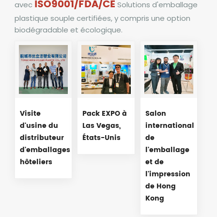
ISO9001/FDA/CE
avec
Solutions d'emballage
plastique souple certifiées, y compris une option
biodégradable et écologique.
Visite
Pack EXPO à
Salon
d'usine du
Las Vegas,
international
distributeur
États-Unis
de
d'emballages
l'emballage
hôteliers
et de
l'impression
de Hong
Kong