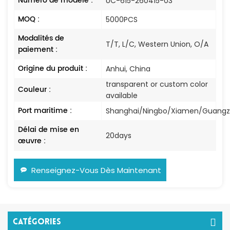
Numéro de modèle :
UC-615-260415-03
MOQ :
5000PCS
Modalités de
T/T, L/C, Western Union, O/A
paiement :
Origine du produit :
Anhui, China
transparent or custom color
Couleur :
available
Port maritime :
Shanghai/Ningbo/Xiamen/Guang
Délai de mise en
20days
œuvre :
Renseignez-Vous Dès Maintenant
Catégories