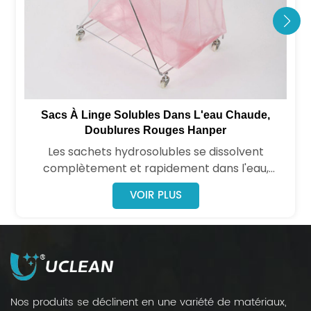
Sacs À Linge Solubles Dans L'eau Chaude,
Doublures Rouges Hanper
Les sachets hydrosolubles se dissolvent
complètement et rapidement dans l'eau,
même froide ou glacée, et sont respectueux de
VOIR PLUS
l'environnement. Ils sont conçus pour séparer le
linge souillé ou contaminé.
Nos produits se déclinent en une variété de matériaux,