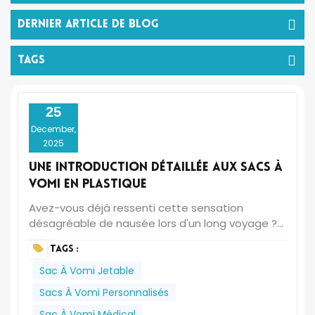
Dernier Article De Blog
TAGS
25
December,
2025
Une introduction détaillée aux sacs à
vomi en plastique
Avez-vous déjà ressenti cette sensation
désagréable de nausée lors d'un long voyage ?
Ou craint que vos enfants ne soient
TAGS :
soudainement sujets au mal des transports en
voiture ? Si oui, vous comprendrez l'importance
Sac À Vomi Jetable
d'un système fiable sac à vomi jetable Cela
Sacs À Vomi Personnalisés
peut l'être. Aujourd'hui, laissez-nous vous
Sac À Vomi Médical