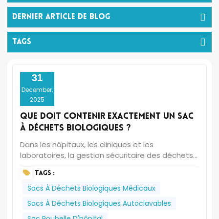
Dernier Article De Blog
TAGS
31
December,
2025
Que doit contenir exactement un sac
à déchets biologiques ?
Dans les hôpitaux, les cliniques et les
laboratoires, la gestion sécuritaire des déchets
contaminés est primordiale. C'est là
TAGS :
qu'interviennent les sacs à déchets biologiques.
Souvent appelés sacs à déchets médicaux (ou
Sacs À Déchets Biologiques Médicaux
familièrement sacs poubelles hospitaliers), ces
Sacs À Déchets Biologiques Autoclavables
sacs jetables spécialisés sont conçus
Sac Poubelle D'hôpital