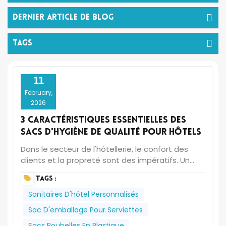
Dernier Article De Blog
TAGS
11
February,
2026
3 caractéristiques essentielles des
sacs d'hygiène de qualité pour hôtels
Dans le secteur de l'hôtellerie, le confort des
clients et la propreté sont des impératifs. Un
élément souvent négligé, mais pourtant
TAGS :
essentiel, qui y contribue grandement, est le sac
hygiénique. Conçu pour une élimination discrète
Sanitaires D'hôtel Personnalisés
et hygiénique des protections hygiéniques
Sac D'emballage Pour Serviettes
féminines, un sac hygiénique jetable de haute
Sacs Poubelles En Plastique