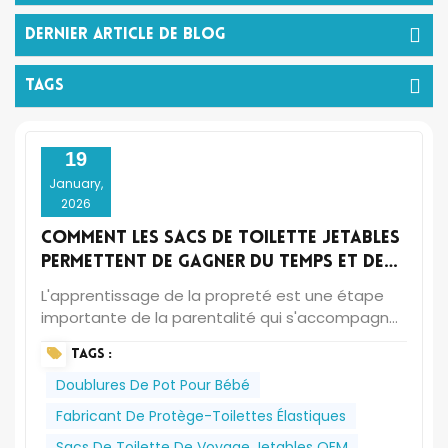
Dernier Article De Blog
TAGS
19
January,
2026
Comment les sacs de toilette jetables
permettent de gagner du temps et de
préserver sa santé mentale
L'apprentissage de la propreté est une étape
importante de la parentalité qui s'accompagne
à la fois de fierté et d'angoisse. Vous êtes
TAGS :
ravi(e) de voir votre enfant grandir, mais
soudain, vous devez faire face à des
Doublures De Pot Pour Bébé
nettoyages constants, des accidents imprévus
Fabricant De Protège-Toilettes Élastiques
et au casse-tête logistique des pauses pipi hors
Sacs De Toilette De Voyage Jetables OEM