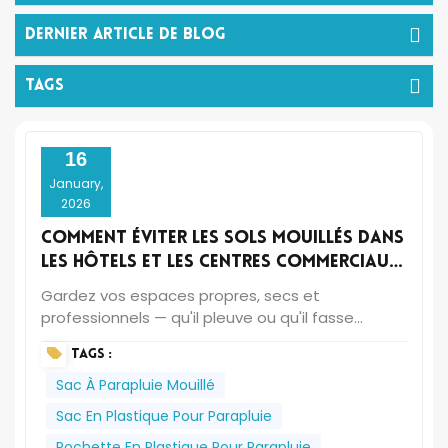
Dernier Article De Blog
TAGS
16
January,
2026
Comment éviter les sols mouillés dans
les hôtels et les centres commerciaux
?
Gardez vos espaces propres, secs et
professionnels — qu'il pleuve ou qu'il fasse
beau.Les jours de pluie ne devraient pas rimer
TAGS :
avec moquettes détrempées, carrelages
glissants ou entrées encombrées. Pour les
Sac À Parapluie Mouillé
hôtels, les centres commerciaux, les immeubles
Sac En Plastique Pour Parapluie
de bureaux, les aéroports et même les hôpitaux,
Pochette En Plastique Pour Parapluie