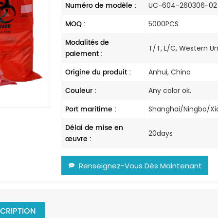
Numéro de modèle :
UC-604-260306-02
MOQ :
5000PCS
Modalités de
T/T, L/C, Western U
paiement :
Origine du produit :
Anhui, China
Couleur :
Any color ok.
Port maritime :
Shanghai/Ningbo/
Délai de mise en
20days
œuvre :
Renseignez-Vous Dès Maintenant
CRIPTION