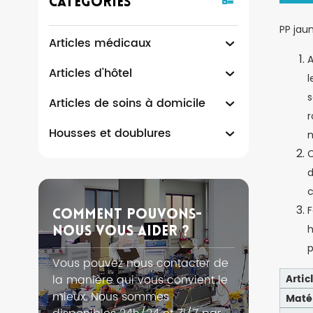
Catégories
PP jau
Articles médicaux
A
Articles d'hôtel
l
s
Articles de soins à domicile
r
Housses et doublures
m
C
d
c
F
Comment Pouvons-
h
Nous Vous Aider ?
p
Vous pouvez nous contacter de
la manière qui vous convient le
Artic
mieux. Nous sommes
Maté