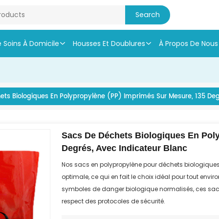
e Soins À Domicile
Housses Et Doublures
À Propos De Nous
ts Biologiques En Polypropylène (PP) Imprimés Sur Mesure, 135 Deg
Sacs De Déchets Biologiques En Poly
Degrés, Avec Indicateur Blanc
Nos sacs en polypropylène pour déchets biologiques s
optimale, ce qui en fait le choix idéal pour tout env
symboles de danger biologique normalisés, ces sacs
respect des protocoles de sécurité.