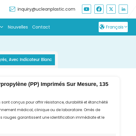
inquiry@ucleanplastic.com
Nouvelles
Contact
Français
English
rés, Avec Indicateur Blanc
Français
Русский
propylène (PP) Imprimés Sur Mesure, 135
Español
بالعربية
ont conçus pour offrir résistance, durabilité et étanchéité
ironnement médical, clinique ou de laboratoire. Ornés de
 rouges garantissent une identification immédiate et le