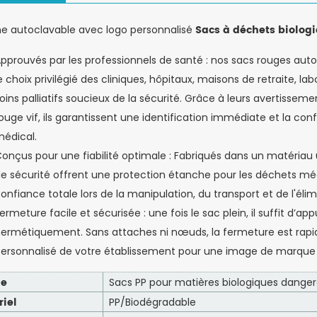
Sacs à déchets biolog
ne autoclavable avec logo personnalisé
pprouvés par les professionnels de santé : nos sacs rouges aut
e choix privilégié des cliniques, hôpitaux, maisons de retraite, l
oins palliatifs soucieux de la sécurité. Grâce à leurs avertisseme
ouge vif, ils garantissent une identification immédiate et la 
édical.
onçus pour une fiabilité optimale : Fabriqués dans un matériau 
e sécurité offrent une protection étanche pour les déchets mé
onfiance totale lors de la manipulation, du transport et de l'élim
ermeture facile et sécurisée : une fois le sac plein, il suffit d’
ermétiquement. Sans attaches ni nœuds, la fermeture est rapide,
ersonnalisé de votre établissement pour une image de marque 
le
Sacs PP pour matières biologiques dange
riel
PP/Biodégradable