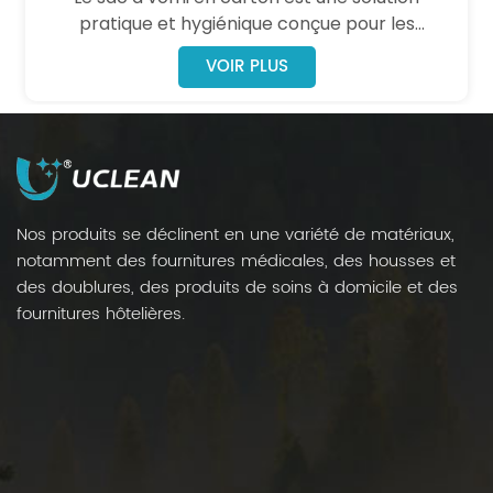
pratique et hygiénique conçue pour les
situations d'urgence dans de nombreux
VOIR PLUS
contextes, notamment l'aviation, l'automobile,
les voyages maritimes, les ménages et les
établissements de santé.
Nos produits se déclinent en une variété de matériaux,
notamment des fournitures médicales, des housses et
des doublures, des produits de soins à domicile et des
fournitures hôtelières.