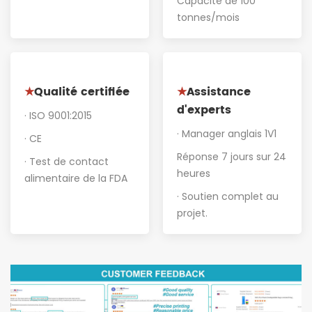
Capacité de 100
tonnes/mois
Qualité certifiée
Assistance
★
★
d'experts
· ISO 9001:2015
· Manager anglais 1V1
· CE
Réponse 7 jours sur 24
· Test de contact
heures
alimentaire de la FDA
· Soutien complet au
projet
.