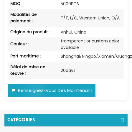
MOQ :
5000PCS
Modalités de
T/T, L/C, Western Union, O/A
paiement :
Origine du produit :
Anhui, China
transparent or custom color
Couleur :
available
Port maritime :
Shanghai/Ningbo/Xiamen/Guang
Délai de mise en
20days
œuvre :
Renseignez-Vous Dès Maintenant
Catégories