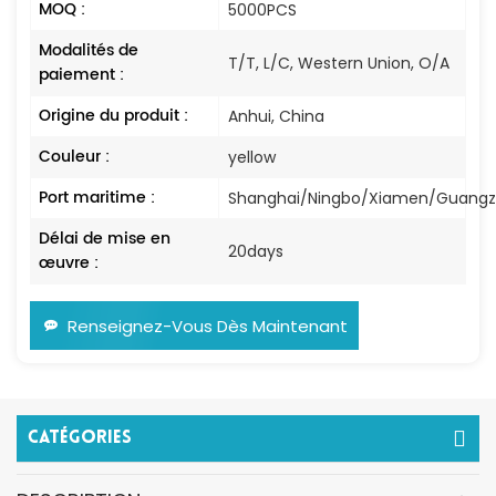
MOQ :
5000PCS
Modalités de
T/T, L/C, Western Union, O/A
paiement :
Origine du produit :
Anhui, China
Couleur :
yellow
Port maritime :
Shanghai/Ningbo/Xiamen/Guang
Délai de mise en
20days
œuvre :
Renseignez-Vous Dès Maintenant
Catégories