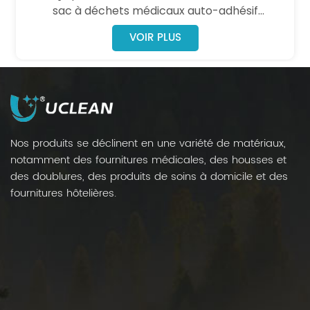
sac à déchets médicaux auto-adhésif
personnalisable est strictement conforme aux
VOIR PLUS
réglementations en vigueur. Doté d'étiquettes
de risque biologique bien visibles et d'une
fermeture auto-adhésive sécurisée, il garantit
le confinement des déchets infectieux et des
objets tranchants, prévenant efficacement les
fuites, la contamination croisée et l'exposition
Nos produits se déclinent en une variété de matériaux,
professionnelle afin de protéger le personnel
notamment des fournitures médicales, des housses et
soignant, les patients et l'environnement.
des doublures, des produits de soins à domicile et des
fournitures hôtelières.