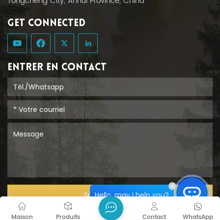
Tongcheng City, Anhui Province, China
GET CONNECTED
ENTRER EN CONTACT
Hello, may I help you?
SOUMETTRE
Maison
Produits
Contact
WhatsApp