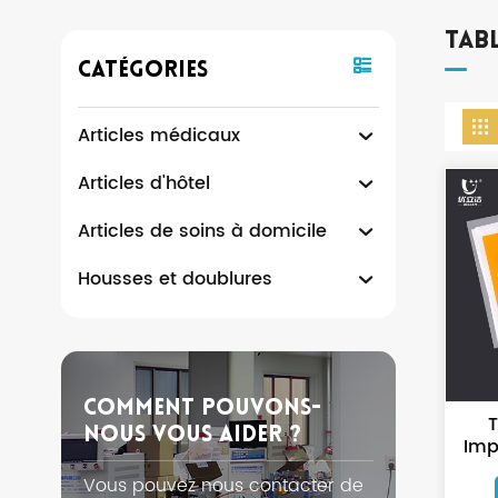
Tabl
Catégories
Articles médicaux
Articles d'hôtel
Articles de soins à domicile
Housses et doublures
Comment Pouvons-
T
Nous Vous Aider ?
Imp
En
Vous pouvez nous contacter de
S