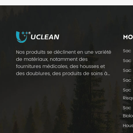
plastique, sacs à
EN SAVOIR PLUS
vomi en carton avec
col
Manches de bras
jetables
MO
imperméables en
EN SAVOIR PLUS
PE, bleues
Sac 
Nos produits se déclinent en une variété
de matériaux, notamment des
Sac 
Sacs de
fournitures médicales, des housses et
prélèvement pour
Sac 
des doublures, des produits de soins à
mélangeur-filtre de
EN SAVOIR PLUS
Sac 
domicile et des fournitures hôtelières.
laboratoire médical
avec fil métallique
Sac 
Risq
Pochette de
rangement pour
Sac 
comprimés, petite
EN SAVOIR PLUS
Biol
pochette en
plastique
Hous
réutilisable pour