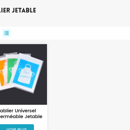
ier Jetable
ablier Universel
erméable Jetable
 Plastique PE Pour
alon De Beauté
VOIR PLUS