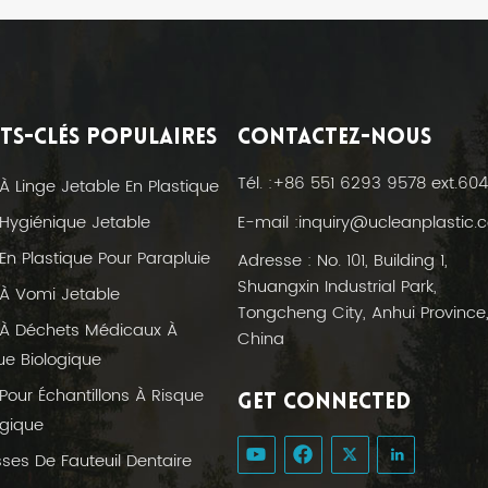
TS-CLÉS POPULAIRES
CONTACTEZ-NOUS
Tél. :
+86 551 6293 9578 ext.604
À Linge Jetable En Plastique
E-mail :
inquiry@ucleanplastic.
Hygiénique Jetable
En Plastique Pour Parapluie
Adresse : No. 101, Building 1,
Shuangxin Industrial Park,
À Vomi Jetable
Tongcheng City, Anhui Province
À Déchets Médicaux À
China
ue Biologique
Pour Échantillons À Risque
GET CONNECTED
ogique
ses De Fauteuil Dentaire