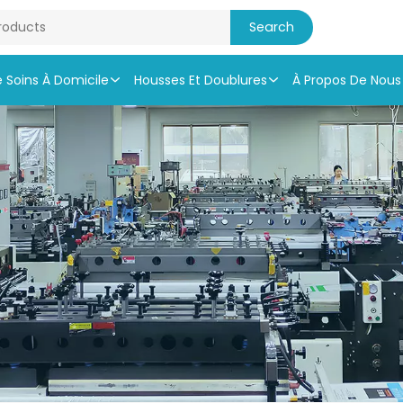
e Soins À Domicile
Housses Et Doublures
À Propos De Nous