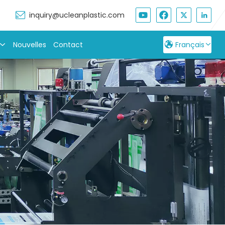
inquiry@ucleanplastic.com
Nouvelles
Contact
Français
English
Français
Русский
Español
بالعربية