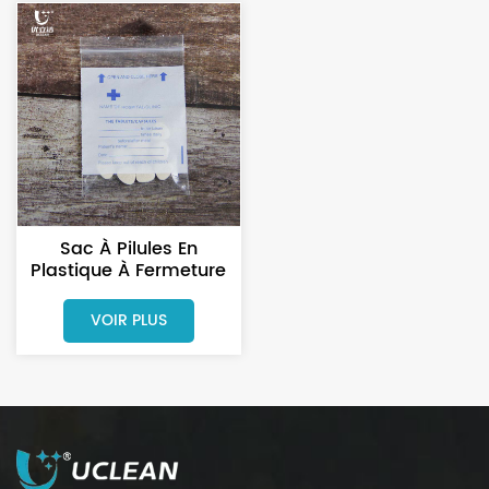
Sac À Pilules En
Plastique À Fermeture
Zip Pour Hôpital,
Réutilisable.
VOIR PLUS