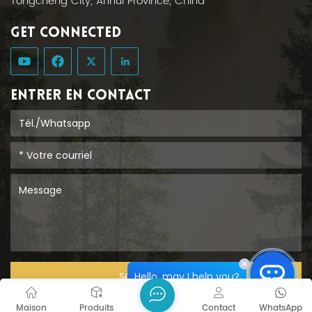
Tongcheng City, Anhui Province, China
GET CONNECTED
ENTRER EN CONTACT
Hello, may I help you?
SOUMETTRE
Maison
Produits
Contact
WhatsApp