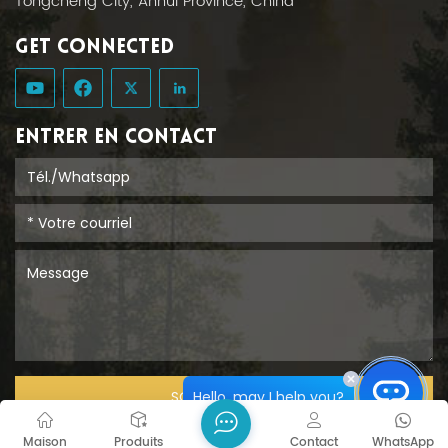
Tongcheng City, Anhui Province, China
GET CONNECTED
ENTRER EN CONTACT
Hello, may I help you?
SOUMETTRE
Maison
Produits
Contact
WhatsApp