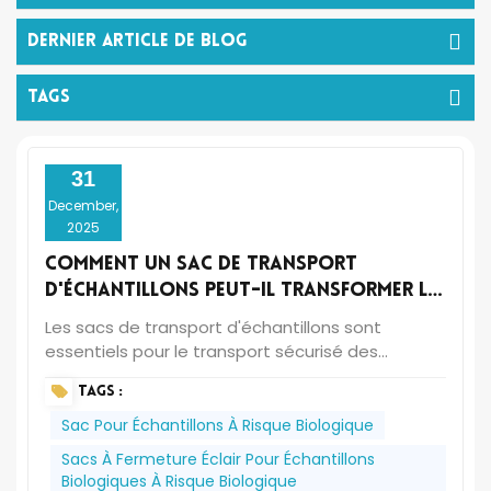
Dernier Article De Blog
TAGS
31
December,
2025
Comment un sac de transport
d'échantillons peut-il transformer le
flux de travail et la sécurité de votre
Les sacs de transport d'échantillons sont
laboratoire&nbsp;?
essentiels pour le transport sécurisé des
échantillons biologiques (sang, urine, tissus) du
TAGS :
lieu de prélèvement au laboratoire. Ils
permettent de garantir que ces échantillons
Sac Pour Échantillons À Risque Biologique
restent intacts, non contaminés et clairement
Sacs À Fermeture Éclair Pour Échantillons
étiquetés tout au long de leur parcours. C'est là
Biologiques À Risque Biologique