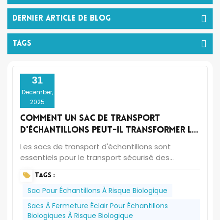
Dernier Article De Blog
TAGS
31
December,
2025
Comment un sac de transport
d'échantillons peut-il transformer le
flux de travail et la sécurité de votre
Les sacs de transport d'échantillons sont
laboratoire&nbsp;?
essentiels pour le transport sécurisé des
échantillons biologiques (sang, urine, tissus) du
TAGS :
lieu de prélèvement au laboratoire. Ils
permettent de garantir que ces échantillons
Sac Pour Échantillons À Risque Biologique
restent intacts, non contaminés et clairement
Sacs À Fermeture Éclair Pour Échantillons
étiquetés tout au long de leur parcours. C'est là
Biologiques À Risque Biologique