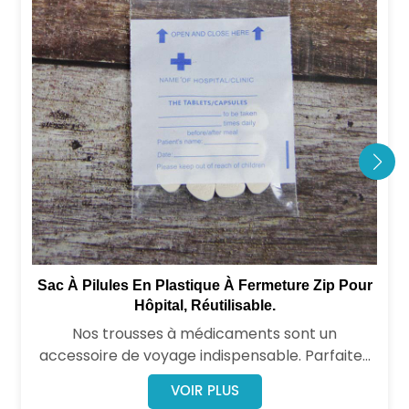
Sac À Pilules En Plastique À Fermeture Zip Pour
Hôpital, Réutilisable.
Nos trousses à médicaments sont un
accessoire de voyage indispensable. Parfaites
pour ranger vos médicaments du quotidien de
VOIR PLUS
manière ordonnée, ces pochettes polyvalentes