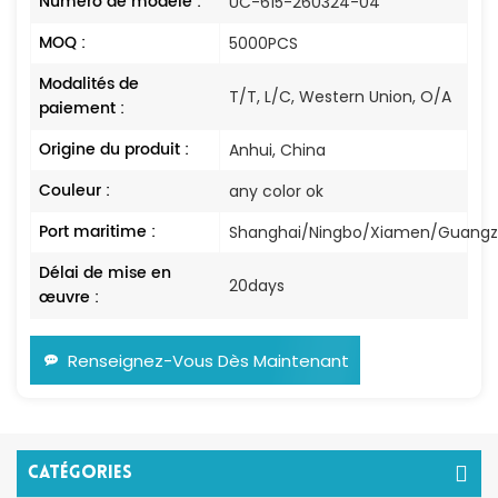
Numéro de modèle :
UC-615-260324-04
MOQ :
5000PCS
Modalités de
T/T, L/C, Western Union, O/A
paiement :
Origine du produit :
Anhui, China
Couleur :
any color ok
Port maritime :
Shanghai/Ningbo/Xiamen/Guang
Délai de mise en
20days
œuvre :
Renseignez-Vous Dès Maintenant
Catégories