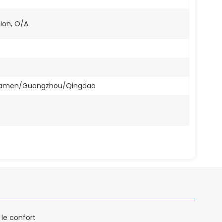
nion, O/A
Xiamen/Guangzhou/Qingdao
 le confort