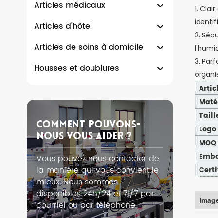
Articles médicaux
1. Clai
identif
Articles d'hôtel
2. Séc
Articles de soins à domicile
l'humi
3. Par
Housses et doublures
organi
Artic
Maté
Taill
Comment Pouvons-
Logo
Nous Vous Aider ?
MOQ
Emba
Vous pouvez nous contacter de
la manière qui vous convient le
Certi
mieux. Nous sommes
disponibles 24h/24 et 7j/7 par
Image
courriel ou par téléphone.