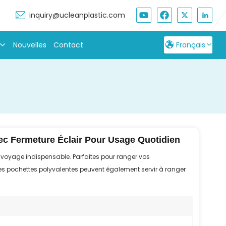
inquiry@ucleanplastic.com
Nouvelles
Contact
Français
English
Français
Русский
c Fermeture Éclair Pour Usage Quotidien
Español
voyage indispensable. Parfaites pour ranger vos
بالعربية
 pochettes polyvalentes peuvent également servir à ranger