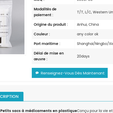
Modalités de
T/T, L/C, Western U
paiement :
Origine du produit :
Anhui, China
Couleur :
any color ok
Port maritime :
Shanghai/Ningbo/
Délai de mise en
20days
œuvre :
Renseignez-Vous Dès Maintenant
CRIPTION
Petits sacs à médicaments en plastique
Conçu pour la vie et