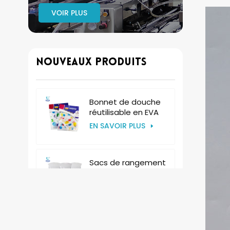
VOIR PLUS
Nouveaux Produits
Bonnet de douche
réutilisable en EVA
pour femmes,
EN SAVOIR PLUS
bonnet en plastique
pour hôtel
Sacs de rangement
jetables en
plastique, sacs à
EN SAVOIR PLUS
vomi en carton avec
col
Manches de bras