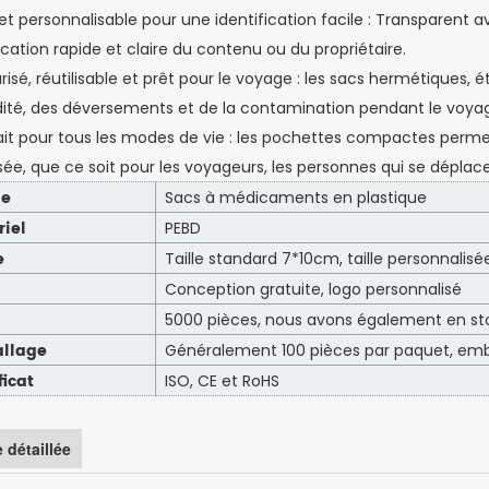
r et personnalisable pour une identification facile : Transparent 
ication rapide et claire du contenu ou du propriétaire.
urisé, réutilisable et prêt pour le voyage : les sacs hermétiques
dité, des déversements et de la contamination pendant le voya
fait pour tous les modes de vie : les pochettes compactes per
sée, que ce soit pour les voyageurs, les personnes qui se dépla
le
Sacs à médicaments en plastique
riel
PEBD
e
Taille standard 7*10cm, taille personnalisée
Conception gratuite, logo personnalisé
5000 pièces, nous avons également en sto
llage
Généralement 100 pièces par paquet, emb
ficat
ISO, CE et RoHS
 détaillée