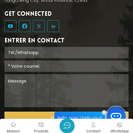
Tongcheng City, Anhui Province, China
GET CONNECTED
ENTRER EN CONTACT
Hello, may I help you?
SOUMETTRE
Maison
Produits
Contact
WhatsApp