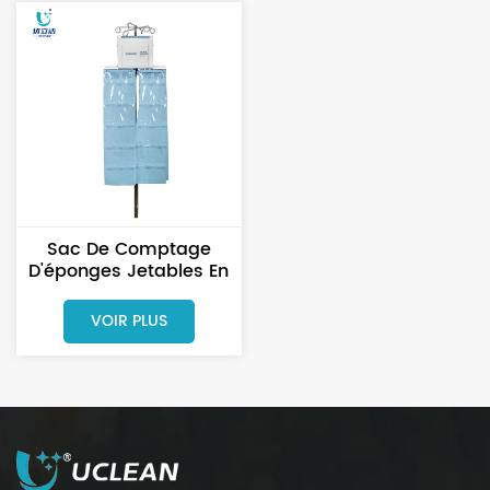
Sac De Comptage
D'éponges Jetables En
Plastique PE Médical
Pour Hôpital
VOIR PLUS