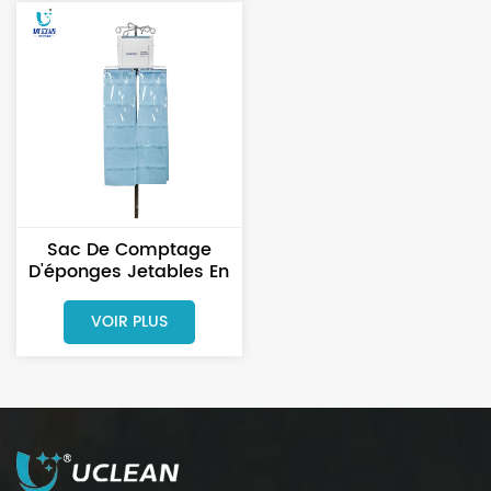
Sac De Comptage
D'éponges Jetables En
Plastique PE Médical
Pour Hôpital
VOIR PLUS