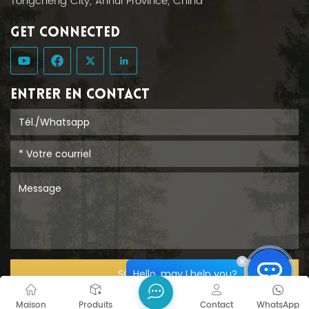
Tongcheng City, Anhui Province, China
GET CONNECTED
ENTRER EN CONTACT
Hello, may I help you?
SOUMETTRE
Maison
Produits
Contact
WhatsApp